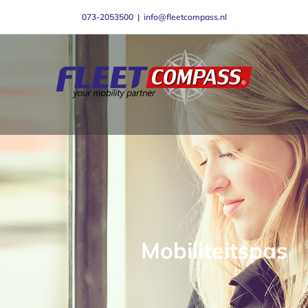
Ga
073-2053500
|
info@fleetcompass.nl
naar
inhoud
Mobiliteitspas