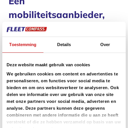
Eén
mobiliteitsaanbieder,
één factuur
Toestemming
Details
Over
Het gemak van één mobiliteitsaanbieder en één
factuur. Tevens is het mogelijk een maximum per
pas in te stellen, zodat uw medewerkers nooit meer
Deze website maakt gebruik van cookies
uitgeven dan gewenst.
We gebruiken cookies om content en advertenties te
personaliseren, om functies voor social media te
bieden en om ons websiteverkeer te analyseren. Ook
delen we informatie over uw gebruik van onze site
met onze partners voor social media, adverteren en
Vraag ons naar de
analyse. Deze partners kunnen deze gegevens
combineren met andere informatie die u aan ze heeft
mogelijkheden voor uw
verstrekt of die ze hebben verzameld op basis van uw