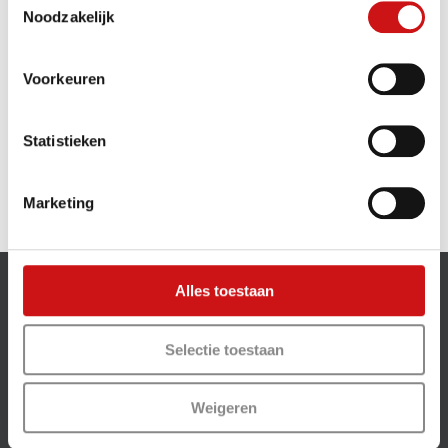
Noodzakelijk
gevallen al vanaf volgend jaar qua
Voorkeuren
Door
Fleetcompass
|
juli 8th, 2024
|
Juli 2024
|
0 Reacties
Lees meer
Statistieken
Marketing
Alles toestaan
OFFERTE CHECK
Selectie toestaan
DOE DE CHECK!
Weigeren