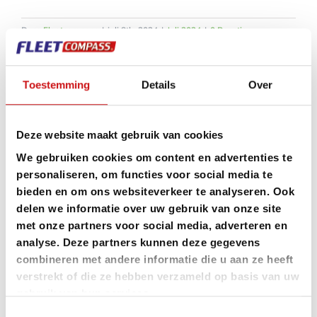
Door
Fleetcompass
|
juli 8th, 2024
|
Juli 2024
|
0 Reacties
Lees meer
Toestemming
Details
Over
Deze website maakt gebruik van cookies
EV van de zaak bijna altijd
We gebruiken cookies om content en advertenties te
personaliseren, om functies voor social media te
goedkoper voor werkgever dan
bieden en om ons websiteverkeer te analyseren. Ook
conventionele auto
delen we informatie over uw gebruik van onze site
met onze partners voor social media, adverteren en
analyse. Deze partners kunnen deze gegevens
Uit onderzoek van CE Delft in opdracht van de
combineren met andere informatie die u aan ze heeft
Nederlandse Vereniging Duurzame Energie (NVDE)
verstrekt of die ze hebben verzameld op basis van uw
is naar voren gekomen dat bij auto’s uit het B- tot
gebruik van hun services.
Toestemmingsselectie
E-segment de EV uiterlijk vanaf 2027 en in veel