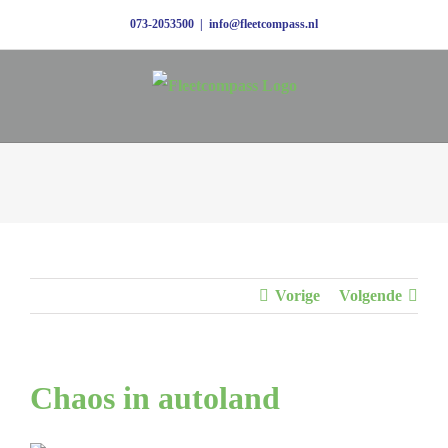
Ga
073-2053500
|
info@fleetcompass.nl
naar
inhoud
Vorige
Volgende
Chaos in autoland