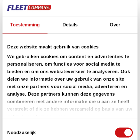
Het omslagpunt omslagpunt moet dus hoger. Afgezien
daarvan is er de wil om verantwoord te rijden. Maar hoe
Toestemming
Details
Over
moeten bedrijven omgaan met elektrisch rijden?
En met de verschillende situaties van hun medewerkers?
Deze website maakt gebruik van cookies
Wat als een medewerker in een appartement woont waar
We gebruiken cookies om content en advertenties te
geen laadpalen staan? Niet iedereen kan immers een
personaliseren, om functies voor social media te
laadpaal thuis plaatsen.
bieden en om ons websiteverkeer te analyseren. Ook
En moet je nu al een auto met een hoge actieradius
delen we informatie over uw gebruik van onze site
met onze partners voor social media, adverteren en
bestellen als je weet dat het nog een jaar duurt voor die
analyse. Deze partners kunnen deze gegevens
wordt geleverd? Er is nog veel onduidelijkheid en
combineren met andere informatie die u aan ze heeft
onzekerheid omtrent elektrisch rijden. Onze adviserende
verstrekt of die ze hebben verzameld op basis van uw
gebruik van hun services.
rol wordt dan ook steeds belangrijker.’ Wat verwachten
Toestemmingsselectie
de heren van 2019? ‘We gaan ons onder andere verder
Noodzakelijk
verdiepen in elektrisch rijden want we willen onze