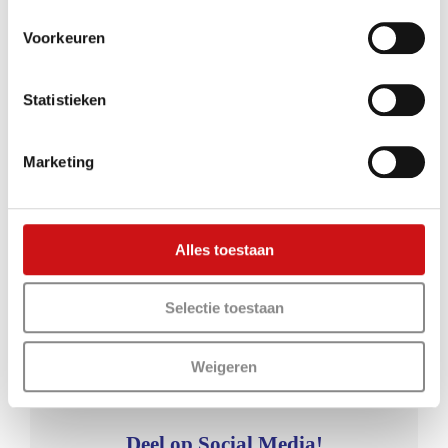
klanten op elk moment van de juiste informatie kunnen
Voorkeuren
voorzien’, luidt het enthousiaste antwoord.’
Statistieken
Fleetcompass
Heuvel 2
Marketing
5261 EE Vught
T 073-2053500
E info@fleetcompass.nl
Alles toestaan
I www.fleetcompass.nl
Selectie toestaan
Door
Fleetcompass
|
januari 9th, 2019
|
Nieuwsbrief
|
0 Reacties
Weigeren
Deel op Social Media!