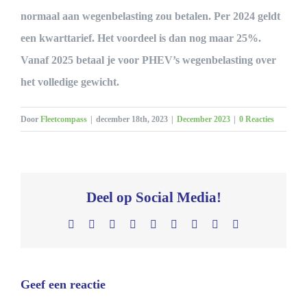
normaal aan wegenbelasting zou betalen. Per 2024 geldt
een kwarttarief. Het voordeel is dan nog maar 25%.
Vanaf 2025 betaal je voor PHEV’s wegenbelasting over
het volledige gewicht.
Door
Fleetcompass
|
december 18th, 2023
|
December 2023
|
0 Reacties
Deel op Social Media!
Facebook
X
Reddit
LinkedIn
WhatsApp
Tumblr
Pinterest
Vk
E-
mail
Geef een reactie