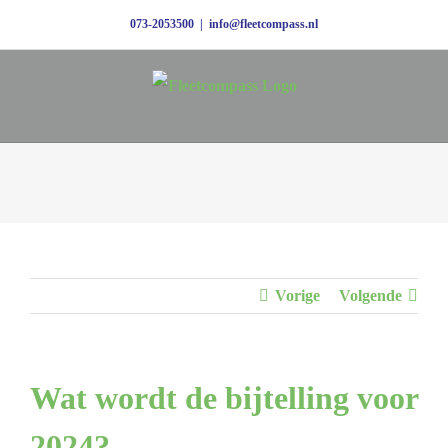
Ga
073-2053500
|
info@fleetcompass.nl
naar
inhoud
Vorige
Volgende
Wat wordt de bijtelling voor
2024?