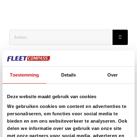
Zoeken
naar:
Recente berichten
Toestemming
Details
Over
Nieuwe wetgeving CO2-uitstoot voor bedrijven met
meer dan 100 werknemers
Deze website maakt gebruik van cookies
Met je leaseauto op vakantie? Zo ga je goed
We gebruiken cookies om content en advertenties te
personaliseren, om functies voor social media te
voorbereid op weg
bieden en om ons websiteverkeer te analyseren. Ook
delen we informatie over uw gebruik van onze site
ERE certificaten – ons advies
met onze partners voor social media, adverteren en