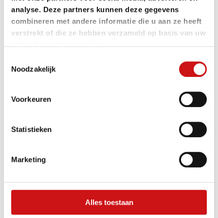
analyse. Deze partners kunnen deze gegevens
eTimer-regeling: doorbraak voor gebruikte EV’s of
combineren met andere informatie die u aan ze heeft
nieuw fiscaal tussenstation?
verstrekt of die ze hebben verzameld op basis van uw
gebruik van hun services.
Q1 2026: minder registraties, maar elektrificatie zet
Toestemmingsselectie
Noodzakelijk
door – wat betekent dat voor wagenparken?
Voorkeuren
Archieven
Statistieken
juli 2026
Marketing
juni 2026
februari 2026
Alles toestaan