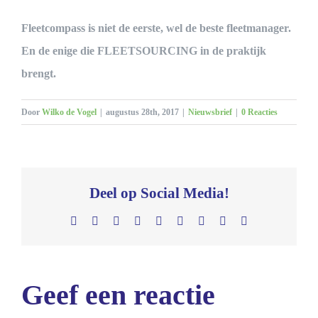
Fleetcompass is niet de eerste, wel de beste fleetmanager.
En de enige die FLEETSOURCING in de praktijk
brengt.
Door
Wilko de Vogel
|
augustus 28th, 2017
|
Nieuwsbrief
|
0 Reacties
Deel op Social Media!
Facebook
X
Reddit
LinkedIn
WhatsApp
Tumblr
Pinterest
Vk
E-
mail
Geef een reactie